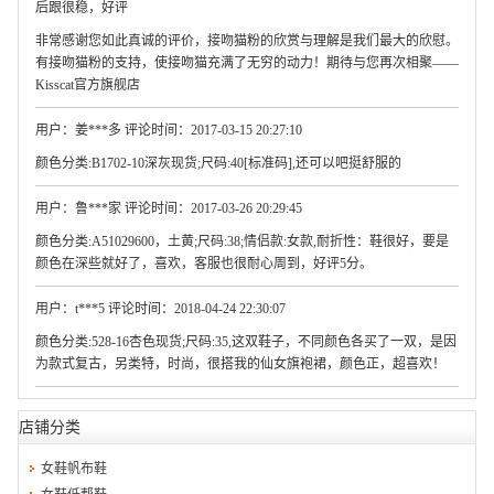
后跟很稳，好评
非常感谢您如此真诚的评价，接吻猫粉的欣赏与理解是我们最大的欣慰。
有接吻猫粉的支持，使接吻猫充满了无穷的动力！期待与您再次相聚——
Kisscat官方旗舰店
用户：姜***多 评论时间：2017-03-15 20:27:10
颜色分类:B1702-10深灰现货;尺码:40[标准码],还可以吧挺舒服的
用户：鲁***家 评论时间：2017-03-26 20:29:45
颜色分类:A51029600，土黄;尺码:38;情侣款:女款,耐折性：鞋很好，要是
颜色在深些就好了，喜欢，客服也很耐心周到，好评5分。
用户：t***5 评论时间：2018-04-24 22:30:07
颜色分类:528-16杏色现货;尺码:35,这双鞋子，不同颜色各买了一双，是因
为款式复古，另类特，时尚，很搭我的仙女旗袍裙，颜色正，超喜欢！
店铺分类
女鞋帆布鞋