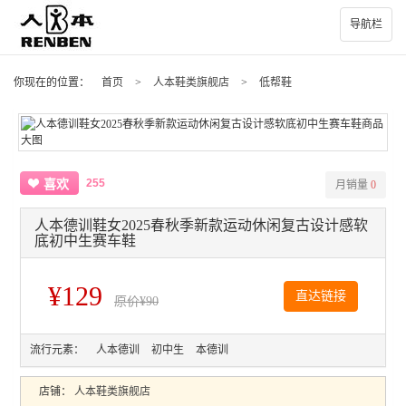
导航栏
你现在的位置：
首页
>
人本鞋类旗舰店
>
低帮鞋
255
喜欢
月销量
0
人本德训鞋女2025春秋季新款运动休闲复古设计感软
底初中生赛车鞋
¥129
直达链接
原价
¥90
流行元素：
人本德训
初中生
本德训
店铺：
人本鞋类旗舰店